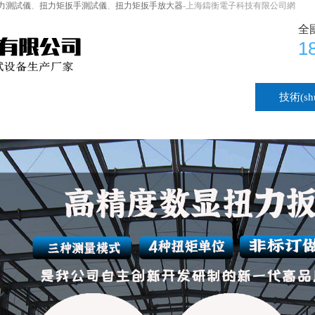
力測試儀
、
扭力矩扳手測試儀
、
扭力矩扳手放大器
-上海鑄衡電子科技有限公司網
全
1
扭力矩扳手
視頻中心
新聞資訊
技術(s