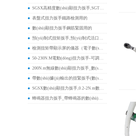
SGSX高精度數(shù)顯扭力扳手,SGTS可連電腦數(shù)顯扭力扳
表盤式扭力扳手鐵路檢測用的
數(shù)顯扭力扳手鋼筋緊固用的
預(yù)制式扭矩扳手,預(yù)制式活口扭矩扳手,開口預(yù)制式
檢測扭矩帶顯示屏的儀器（電子數(shù)顯扭力扳手）
50-230N.M電動(dòng)扭力扳手-可調(diào)節(jié)電動(dòng)扭力扳手
200N.m無線數(shù)顯扭力扳手_數(shù)顯無線扭力扳手
帶數(shù)據(jù)輸出的扭緊扳手(數(shù)顯峰值扭矩扳手)
SGSX數(shù)顯扭力扳手,0.2-2N.m數(shù)顯扭力扳手
蜂鳴器扭力扳手_帶蜂鳴器的數(shù)顯扭力扳手價(jià)格