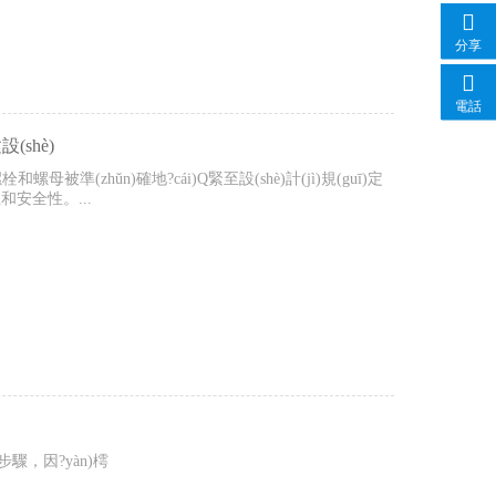
分享
電話
(shè)
被準(zhǔn)確地?cái)Q緊至設(shè)計(jì)規(guī)定
性和安全性。...
，因?yàn)樗