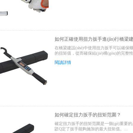
如何正確使用扭力扳手進(jìn)行橋梁建設
在橋梁建設(shè)中使用扭力扳手可以確保螺栓和螺母
的扭矩值，從而確保結(jié)構(gòu)的完整
閱讀詳情
如何確定扭力扳手的扭矩范圍？
確定扭力扳手的扭矩范圍是一個(gè)重要的步驟
鼪Q定了扳手能夠施加的最大扭矩值。...