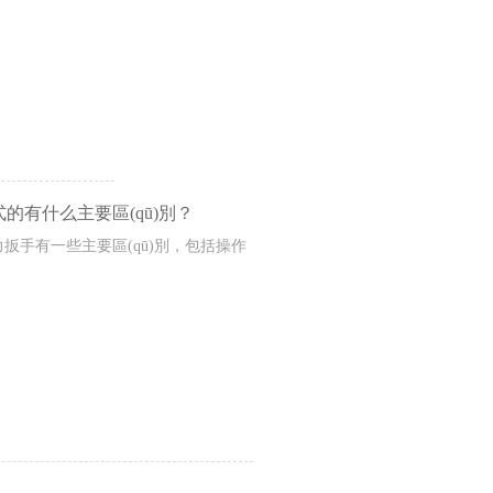
械式的有什么主要區(qū)別？
扳手有一些主要區(qū)別，包括操作