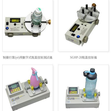
制藥行業(yè)用數字式瓶蓋扭矩測試儀
SGHP-20瓶蓋扭矩儀