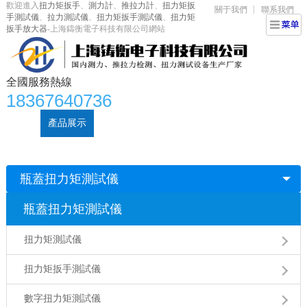
歡迎進入
扭力矩扳手
、
測力計
、
推拉力計
、
扭力矩扳
關于我們
聯系我們
手測試儀
、
拉力測試儀
、
扭力矩扳手測試儀
、
扭力矩
扳手放大器
-上海鑄衡電子科技有限公司網站
全國服務熱線
18367640736
首頁
產品展示
扭力矩扳手
視頻中心
新聞資訊
技術文章
鑄衡科技介紹
聯系我們
瓶蓋扭力矩測試儀
瓶蓋扭力矩測試儀
扭力矩測試儀
扭力矩扳手測試儀
數字扭力矩測試儀