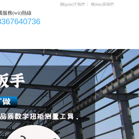
關(guān)于我們
聯(lián)系我們
國服務(wù)熱線
8367640736
鑄衡科技介紹
聯(lián)系我們