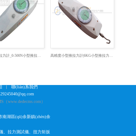
峰值小型推拉力計_0-500N小型推拉力計峰值保持
高精度小型推拉力計|6KG小型推拉力計高精度廠家
紹
聯(lián)系我們
9245040@qq.com
（www.dedecms.com）
湖區(qū)余新鎮(zhèn)余
儀
、
拉力測試儀
、
扭力矩扳