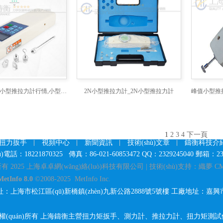
小型推拉力計,小型推拉力計行情,小型推拉力計價格
2N小型推拉力計_2N小型推拉力計
1
2
3
4
下一頁
扭力扳手
視頻中心
新聞資訊
技術(shù)文章
鑄衡科技介
話：18221870325 傳真：86-021-60853472 QQ：2329245040 郵箱：232
所有 2025 上海卓卓網(wǎng)絡(luò)科技有限公司 | 技術(shù)支持：織夢 CMS
MetInfo 8.0
©2008-2025
MetInfo Inc.
址：上海市松江區(qū)新橋鎮(zhèn)九新公路2888號5號樓 工廠地址：嘉興市南
(quán)所有
上海鑄衡主營
扭力矩扳手
、
測力計
、
推拉力計
、
扭力矩測試