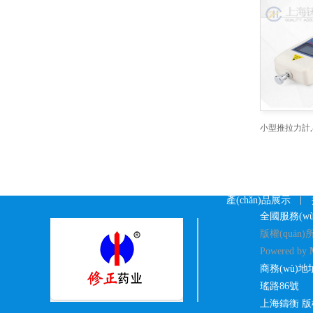
產(chǎn)品展示
全國服務(wù)電
版權(quán)
Powered by
商務(wù)地
瑤路86號
上海鑄衡 版權