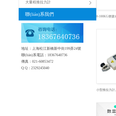
大量程推拉力計
聯(lián)系我們
地址：上海松江新橋新中街199弄24號
聯(lián)系電話：18367640736
傳真：021-60853472
Q Q：2329245040