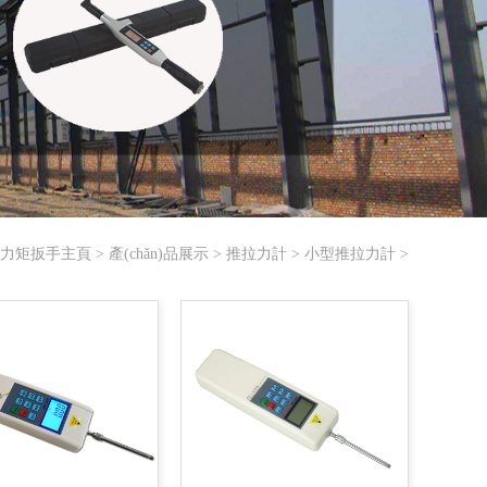
力矩扳手主頁
>
產(chǎn)品展示
>
推拉力計
>
小型推拉力計
>