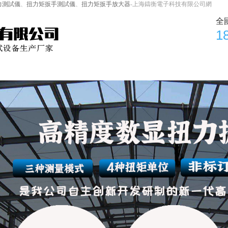
力測試儀
、
扭力矩扳手測試儀
、
扭力矩扳手放大器
-上海鑄衡電子科技有限公司網
全
1
視頻中心
新聞資訊
技術(shù)文章