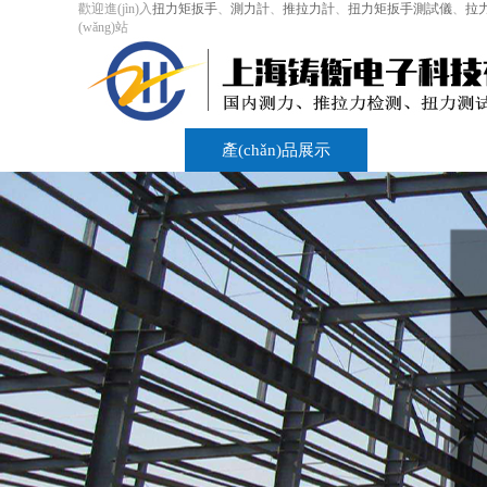
歡迎進(jìn)入
扭力矩扳手
、
測力計
、
推拉力計
、
扭力矩扳手測試儀
、
拉
(wǎng)站
首頁
產(chǎn)品展示
扭力矩扳手