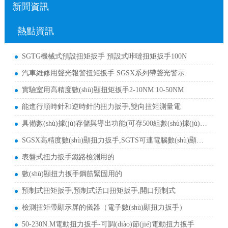
新聞資訊
熱點資訊
SGTG機械式預設扭矩扳手 預設式咔噠扭矩扳手100N
汽車維修用聲光報警扭矩扳手 SGSX系列帶聲光警示
實驗室用高精度數(shù)顯扭矩扳手2-10NM 10-50NM
能進行順時針和逆時針的扭力扳手,雙向扭矩測量電
具備數(shù)據(jù)存儲與導出功能(可存500組數(shù)據(jù))數(shù)顯式扭
SGSX高精度數(shù)顯扭力扳手,SGTS可連電腦數(shù)顯扭力扳
表盤式扭力扳手鐵路檢測用的
數(shù)顯扭力扳手鋼筋緊固用的
預制式扭矩扳手,預制式活口扭矩扳手,開口預制式
檢測扭矩帶顯示屏的儀器（電子數(shù)顯扭力扳手）
50-230N.M電動扭力扳手-可調(diào)節(jié)電動扭力扳手