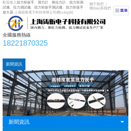
歡迎進入
扭力矩扳手
、
測力計
、
推拉力計
、
扭力矩測
關于我們
試儀
、
拉力測試儀
、
扭力矩扳手測試儀
、
扭力矩扳手
聯(lián)系我們
放大器
-上海鑄衡電子科技有限公司網(wǎng)站
全國服務熱線
18221870325
網(wǎng)站首頁
產(chǎn)品展示
扭力矩扳手
視頻中心
新聞資訊
技術文章
鑄衡科技介紹
聯(lián)系我們
新聞資訊