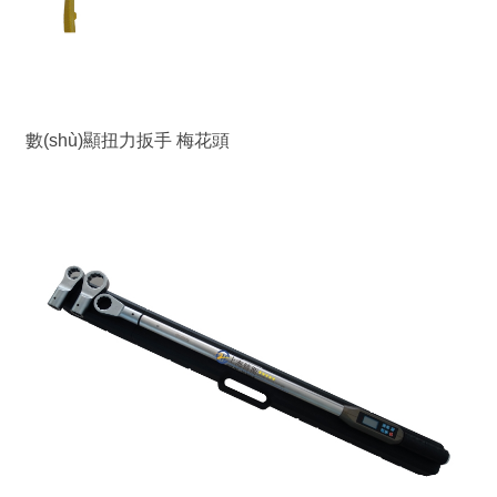
數(shù)顯扭力扳手 梅花頭