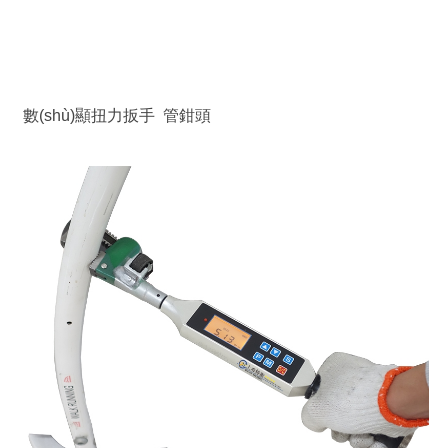
數(shù)顯扭力扳手 管鉗頭