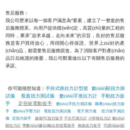
售后服務：
我公司歷來以每一個客戶滿意為*要素，建立了一整套的售
后服務體系。向用戶提供穩(wěn)定，高質(zhì)量的工程的
同時，秉承"追求卓越，走向未來"的宗旨，良好的售后服
務是客戶買得放心，用得開心得保證。世界上zui好的產
(chǎn)品，都需要售后服務跟進。為了消除客戶對產(chǎn)
品日后維護的擔憂，我公司鄭重做出以下有關售后服務的
承諾。
你可能很想知道：
手持式推拉力計型號
數(shù)顯扭力測
試儀
瓶蓋扭力測試儀
數(shù)字推拉力計
手動扭力扳
手
定
扭矩
電動扳手
數(shù)字扭力測試儀
國產(chǎn)扭力扳
手
數(shù)字壓力計
電批扭力測試儀
電子測力儀
扭力扳手測試
儀
定扭力扳手
連接PC扭力扳手
千分尺
測力計
小型
推拉力計
數(shù)
顯拉力計
帶數(shù)據(jù)輸出的扭緊扳手
無線扭力扳手
可調(diào)節