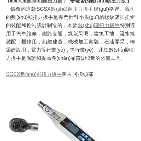
1000N.m
數(shù)顯
扭力扳手
_帶報警的數(shù)顯扭力扳手
鑄衡的這款SGSX
數(shù)顯扭力扳手
規(guī)格齊。我司
的數(shù)顯扭力扳手是專門針對小規(guī)格螺紋緊固扭矩
的裝配和控制設計制造的，本款
數(shù)顯扭力扳手
特別適
用于汽車維修，鐵路交通，煤炭采礦，建筑工地，流水線
裝配，機修用，船舶建造，機械加工實驗，石油開采，橋
梁建設用，電力等行業(yè)，等行業(yè)。此款數(shù)顯扭
力扳手是保證和提高產(chǎn)品質(zhì)量的必備工具。
SGSX數(shù)顯扭力扳手
圖片 可換頭部