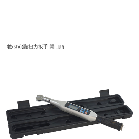
數(shù)顯扭力扳手 開口頭