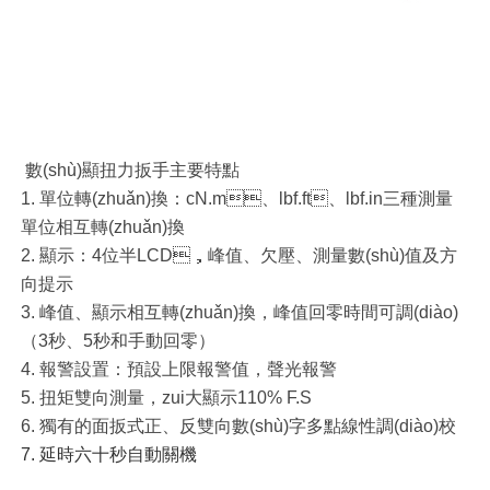
數(shù)顯扭力扳手主要特點
1. 單位轉(zhuǎn)換：cN.m、lbf.ft、lbf.in三種測量
單位相互轉(zhuǎn)換
2. 顯示：4位半LCD，峰值、欠壓、測量數(shù)值及方
向提示
3. 峰值、顯示相互轉(zhuǎn)換，峰值回零時間可調(diào)
（3秒、5秒和手動回零）
4. 報警設置：預設上限報警值，聲光報警
5. 扭矩雙向測量，zui大顯示110% F.S
6. 獨有的面扳式正、反雙向數(shù)字多點線性調(diào)校
7. 延時六十秒自動關機