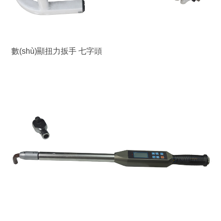
數(shù)顯扭力扳手 七字頭