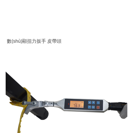
數(shù)顯扭力扳手 皮帶頭