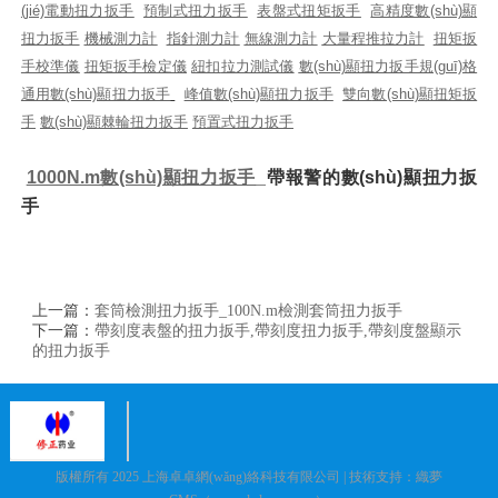
(jié)
電動扭力扳手
預制式扭力扳手
表盤式
扭矩扳手
高精度數(shù)顯
扭力扳手
機械測力計
指針測力計
無線測力計
大量程推拉力計
扭矩扳
手校準儀
扭矩扳手檢定儀
紐扣
拉力測試儀
數(shù)顯扭力扳手規(guī)格
通用數(shù)顯扭力扳手
峰值數(shù)顯扭力扳手
雙向
數(shù)顯扭矩扳
手
數(shù)顯棘輪扭力扳手
預置式扭力扳手
1000N.m數(shù)顯扭力扳手
_帶報警的數(shù)顯扭力扳
手
上一篇：
套筒檢測扭力扳手_100N.m檢測套筒扭力扳手
下一篇：
帶刻度表盤的扭力扳手,帶刻度扭力扳手,帶刻度盤顯示
的扭力扳手
版權所有 2025 上海卓卓網(wǎng)絡科技有限公司 | 技術支持：織夢