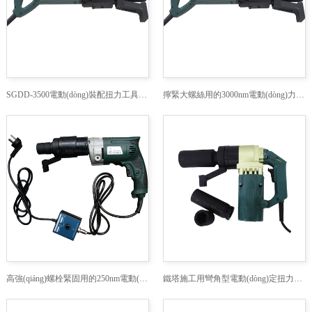
SGDD-3500電動(dòng)裝配扭力工具什么牌子好
擰緊大螺絲用的3000nm電動(dòng)力矩扳手廠家
高強(qiáng)螺栓緊固用的250nm電動(dòng)定力距扳手
鐵塔施工用彎角型電動(dòng)定扭力扳手哪里有賣