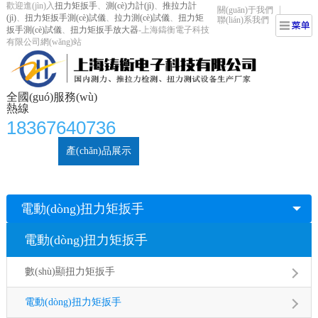
歡迎進(jìn)入
扭力矩扳手
、
測(cè)力計(jì)
、
推拉力計
關(guān)于我們
(jì)
、
扭力矩扳手測(cè)試儀
、
拉力測(cè)試儀
、
扭力矩
聯(lián)系我們
扳手測(cè)試儀
、
扭力矩扳手放大器
-上海鑄衡電子科技
有限公司網(wǎng)站
全國(guó)服務(wù)
熱線
18367640736
首頁(yè)
產(chǎn)品展示
扭力矩扳手
視頻中心
新聞資訊
技術(shù)文章
鑄衡科技介紹
聯(lián)系我們
電動(dòng)扭力矩扳手
電動(dòng)扭力矩扳手
數(shù)顯扭力矩扳手
電動(dòng)扭力矩扳手