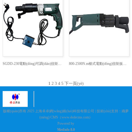
SGDD-230電動(dòng)可調(diào)扭矩扳手生產(chǎn)廠家
800-2500N.m槍式電動(dòng)扭矩扳手品牌
1
2
3
4
5
下一頁(yè)
版權(quán)所有 2025 上海卓卓網(wǎng)絡(luò)科技有限公司 | 技術(shù)支持：織夢
(mèng) CMS（www.dedecms.com）
Powered by
MetInfo 8.0