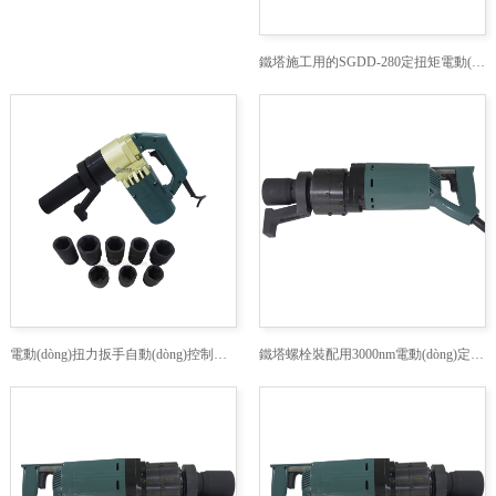
鐵塔施工用的SGDD-280定扭矩電動(dòng)擰緊扳手
電動(dòng)扭力扳手自動(dòng)控制扭矩,控制扭力電動(dòng)擰緊扳手,300-500公斤電動(dòng)扳手
鐵塔螺栓裝配用3000nm電動(dòng)定力矩扳手廠家