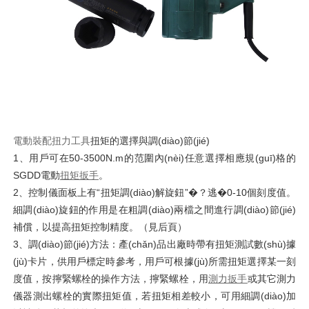
電動裝配扭力工具
扭矩的選擇與調(diào)節(jié)
1、用戶可在50-3500N.m的范圍內(nèi)任意選擇相應規(guī)格的
SGDD電動
扭矩扳手
。
2、控制儀面板上有“扭矩調(diào)解旋鈕”�？逃�0-10個刻度值。
細調(diào)旋鈕的作用是在粗調(diào)兩檔之間進行調(diào)節(jié)
補償，以提高扭矩控制精度。（見后頁）
3、調(diào)節(jié)方法：產(chǎn)品出廠時帶有扭矩測試數(shù)據
(jù)卡片，供用戶標定時參考，用戶可根據(jù)所需扭矩選擇某一刻
度值，按擰緊螺栓的操作方法，擰緊螺栓，用
測力扳手
或其它測力
儀器測出螺栓的實際扭矩值，若扭矩相差較小，可用細調(diào)加