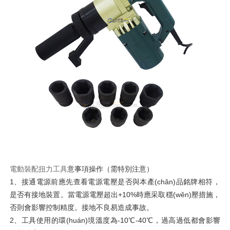
電動裝配扭力工具
意事項操作（需特別注意）
1、接通電源前應先查看電源電壓是否與本產(chǎn)品銘牌相符，
是否有接地裝置。當電源電壓超出+10%時應采取穩(wěn)壓措施，
否則會影響控制精度。接地不良易造成事故。
2、工具使用的環(huán)境溫度為-10℃-40℃，過高過低都會影響