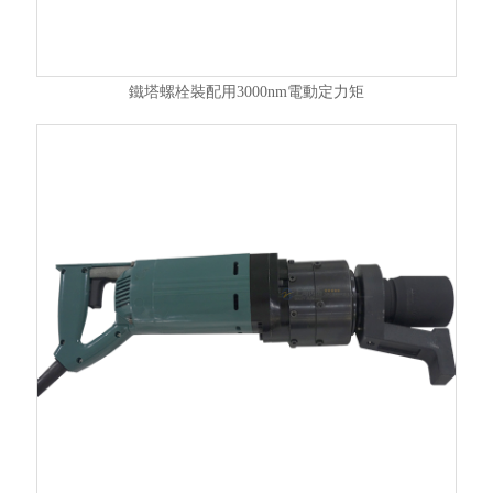
鐵塔螺栓裝配用3000nm電動定力矩