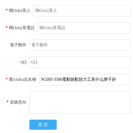
*
聯(lián)系人
*
聯(lián)系電話
電子郵件
QQ
*
產(chǎn)品名稱
*
采購意向