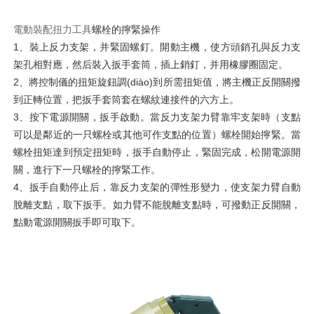
電動裝配扭力工具
螺栓的擰緊操作
1、裝上反力支架，并緊固螺釘。開動主機，使方頭銷孔與反力支
架孔相對應，然后裝入扳手套筒，插上銷釘，并用橡膠圈固定。
2、將控制儀的扭矩旋鈕調(diào)到所需扭矩值，將主機正反開關撥
到正轉位置，把扳手套筒套在螺紋連接件的六方上。
3、按下電源開關，扳手啟動。當反力支架力臂靠牢支架時（支點
可以是鄰近的一只螺栓或其他可作支點的位置）螺栓開始擰緊。當
螺栓扭矩達到預定扭矩時，扳手自動停止，緊固完成，松開電源開
關，進行下一只螺栓的擰緊工作。
4、扳手自動停止后，靠反力支架的彈性形變力，使支架力臂自動
脫離支點，取下扳手。如力臂不能脫離支點時，可撥動正反開關，
點動電源開關扳手即可取下。