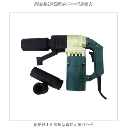
高強螺栓緊固用的250nm電動定力
鐵塔施工用彎角型電動定扭力扳手