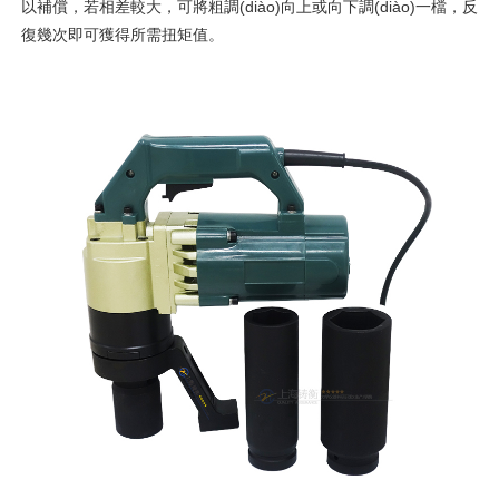
以補償，若相差較大，可將粗調(diào)向上或向下調(diào)一檔，反
復幾次即可獲得所需扭矩值。