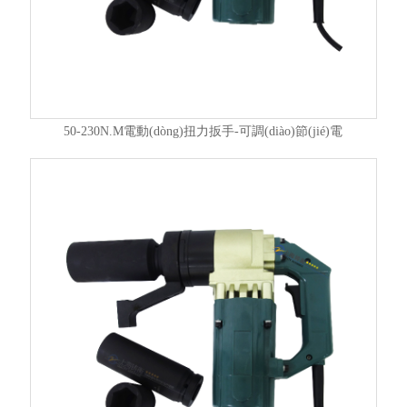
50-230N.M電動(dòng)扭力扳手-可調(diào)節(jié)電