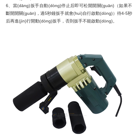
6、當(dāng)扳手自動(dòng)停止后即可松開開關(guān)（如果不
斷開開關(guān)，過5秒鐘扳手就會(huì)自行啟動(dòng)）待4-5秒
后再進(jìn)行開動(dòng)扳手，否則扳手不能啟動(dòng)。