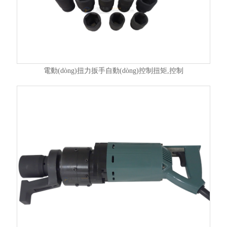
電動(dòng)扭力扳手自動(dòng)控制扭矩,控制