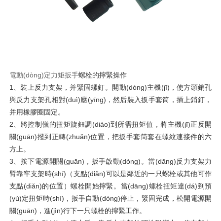
電動(dòng)定力矩扳手
螺栓的擰緊操作
1、裝上反力支架，并緊固螺釘。開動(dòng)主機(jī)，使方頭銷孔
與反力支架孔相對(duì)應(yīng)，然后裝入扳手套筒，插上銷釘，
并用橡膠圈固定。
2、將控制儀的扭矩旋鈕調(diào)到所需扭矩值，將主機(jī)正反開
關(guān)撥到正轉(zhuǎn)位置，把扳手套筒套在螺紋連接件的六
方上。
3、按下電源開關(guān)，扳手啟動(dòng)。當(dāng)反力支架力
臂靠牢支架時(shí)（支點(diǎn)可以是鄰近的一只螺栓或其他可作
支點(diǎn)的位置）螺栓開始擰緊。當(dāng)螺栓扭矩達(dá)到預
(yù)定扭矩時(shí)，扳手自動(dòng)停止，緊固完成，松開電源開
關(guān)，進(jìn)行下一只螺栓的擰緊工作。