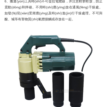
6、搬運(yùn)工具時(shí)不可提拉電纜線，并注意輕拿輕放，防止
震動(dòng)和摔碰。不用時(shí)應(yīng)放在通風(fēng)干燥處。
如發(fā)現(xiàn)受潮應(yīng)及時(shí)進(jìn)行干燥處理。不可與
酸、堿等有害物質(zhì)氣體接觸或存放在一起。