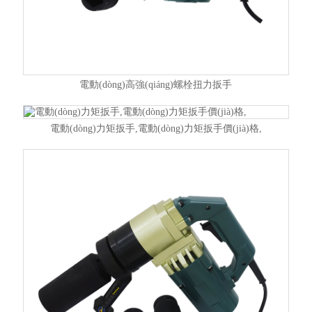
電動(dòng)高強(qiáng)螺栓扭力扳手
電動(dòng)力矩扳手,電動(dòng)力矩扳手價(jià)格,