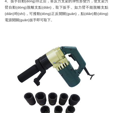
4、扳手自動(dòng)停止后，靠反力支架的彈性形變力，使支架力
臂自動(dòng)脫離支點(diǎn)，取下扳手。如力臂不能脫離支點
(diǎn)時(shí)，可撥動(dòng)正反開關(guān)，點(diǎn)動(dòng)
電源開關(guān)扳手即可取下。