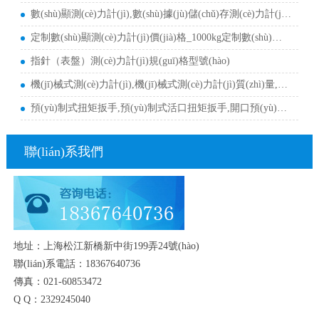
數(shù)顯測(cè)力計(jì),數(shù)據(jù)儲(chǔ)存測(cè)力計(jì),S型數(shù)顯測(cè)力計(jì),卸扣
定制數(shù)顯測(cè)力計(jì)價(jià)格_1000kg定制數(shù)字測(cè)力計(jì)廠家
指針（表盤）測(cè)力計(jì)規(guī)格型號(hào)
機(jī)械式測(cè)力計(jì),機(jī)械式測(cè)力計(jì)質(zhì)量,機(jī)械式測(cè)力計(jì)價(jià)
預(yù)制式扭矩扳手,預(yù)制式活口扭矩扳手,開口預(yù)制式
聯(lián)系我們
地址：上海松江新橋新中街199弄24號(hào)
聯(lián)系電話：18367640736
傳真：021-60853472
Q Q：2329245040