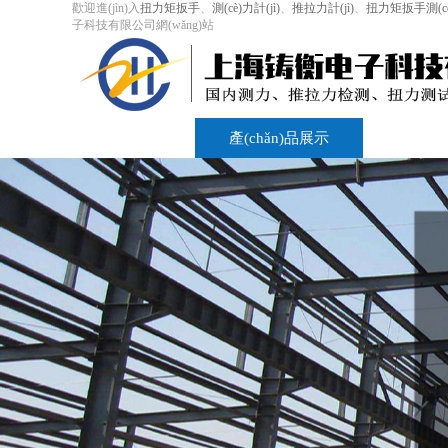
歡迎進(jìn)入
扭力矩扳手
、
測(cè)力計(jì)
、
推拉力計(jì)
、
扭力矩扳手測(c
子科技有限公司網(wǎng)站
首頁(yè)
產(chǎn)品展示
扭力矩